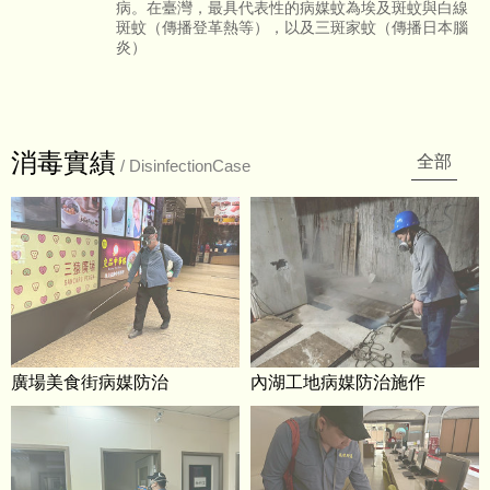
病。在臺灣，最具代表性的病媒蚊為埃及斑蚊與白線
斑蚊（傳播登革熱等），以及三斑家蚊（傳播日本腦
炎）
消毒實績
全部
/ DisinfectionCase
廣場美食街病媒防治
內湖工地病媒防治施作