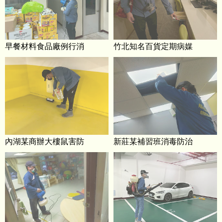
早餐材料食品廠例行消
竹北知名百貨定期病媒
內湖某商辦大樓鼠害防
新莊某補習班消毒防治