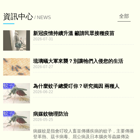
資訊中心
全部
/ NEWS
新冠疫情持續升溫 籲請民眾接種疫苗
2026-07-31
琉璃蟻大軍來襲？別讓牠們入侵您的生活
2026-07-27
為什麼蚊子總愛叮你？研究揭因 兩種人
2026-06-22
病媒蚊物理防治
2026-05-25
病媒蚊是指會叮咬人畜並傳播疾病的蚊子，主要傳播
登革熱、茲卡病毒、屈公病及日本腦炎等蟲媒傳染