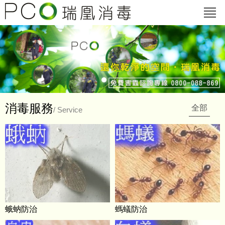
消毒服務
全部
/ Service
蛾蚋防治
螞蟻防治