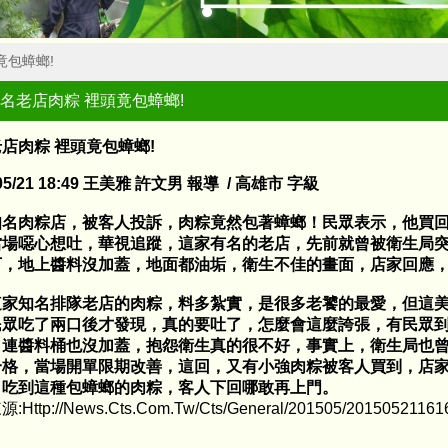
竟包蟑螂!
名老店肉粽 裡頭竟包蟑螂!
店肉粽 裡頭竟包蟑螂!
/05/21 18:49 王美雅 許文男 報導 / 高雄市 字級
知名肉粽店，被客人投訴，肉粽竟然包著蟑螂！民眾表示，他買
當場噁心想吐，華視追蹤，這家有名的老店，先前就曾被衛生局
下，地上醬料沒加蓋，地面都油垢，衛生不佳的畫面，店家回應
這家知名排隊老店的肉粽，料多紮實，是很多老饕的最愛，但這
民眾吃了兩口後才發現，真的要吐了，怎麼會這麼誇張，有民眾
，連醬料桶也沒加蓋，抱怨衛生真的很不好，事實上，衛生局也
合格，當場開單限期改善，這回，又有小強肉粽被客人買到，店家
，吃到這種包蟑螂的肉粽，客人下回哪敢再上門。
http://news.cts.com.tw/cts/general/201505/2015052116