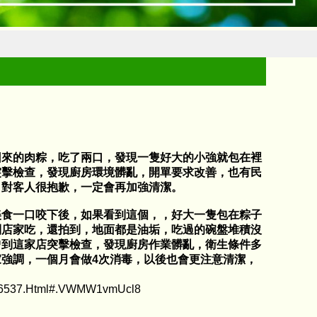
回來的肉粽，吃了兩口，發現一隻好大的小強就包在裡
突擊檢查，發現廚房環境髒亂，開單要求改善，也有民
，對客人很抱歉，一定會再加強清潔。
美食一口咬下後，如果看到這個，，好大一隻包在粽子
到店家吃，還拍到，地面都是油垢，吃過的碗盤堆積沒
曾到這家店突擊檢查，發現廚房作業髒亂，衛生條件多
強調，一個月會做4次消毒，以後也會更注意清潔，
16537.html#.VWMW1vmUcl8