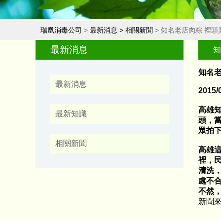
瑞凰消毒公司
>
最新消息
>
相關新聞
> 知名老店肉粽 裡頭
最新消息
知
知名老
最新消息
2015
高雄
最新知識
頭，
眾拍
相關新聞
高雄
裡，
清洗
處不
不然
新聞來源: